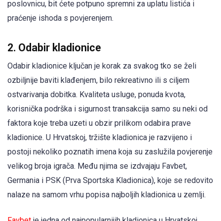
poslovnicu, bit ćete potpuno spremni za uplatu listića i
praćenje ishoda s povjerenjem.
2. Odabir kladionice
Odabir kladionice ključan je korak za svakog tko se želi
ozbiljnije baviti klađenjem, bilo rekreativno ili s ciljem
ostvarivanja dobitka. Kvaliteta usluge, ponuda kvota,
korisnička podrška i sigurnost transakcija samo su neki od
faktora koje treba uzeti u obzir prilikom odabira prave
kladionice. U Hrvatskoj, tržište kladionica je razvijeno i
postoji nekoliko poznatih imena koja su zaslužila povjerenje
velikog broja igrača. Među njima se izdvajaju Favbet,
Germania i PSK (Prva Sportska Kladionica), koje se redovito
nalaze na samom vrhu popisa najboljih kladionica u zemlji.
Favbet
je jedna od najpopularnijih kladionica u Hrvatskoj,