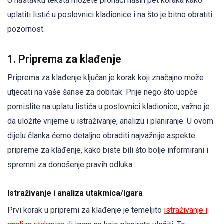
U nastavku teksta možete pronaći naših pet koraka kako
uplatiti listić u poslovnici kladionice i na što je bitno obratiti
pozornost.
1. Priprema za klađenje
Priprema za klađenje ključan je korak koji značajno može
utjecati na vaše šanse za dobitak. Prije nego što uopće
pomislite na uplatu listića u poslovnici kladionice, važno je
da uložite vrijeme u istraživanje, analizu i planiranje. U ovom
dijelu članka ćemo detaljno obraditi najvažnije aspekte
pripreme za klađenje, kako biste bili što bolje informirani i
spremni za donošenje pravih odluka.
Istraživanje i analiza utakmica/igara
Prvi korak u pripremi za klađenje je temeljito
istraživanje i