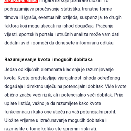
analiza utakmica
ili igara na koje planirate uložiti. To
podrazumijeva proučavanje statistika, trenutne forme
timova ili igrača, eventualnih ozljeda, suspenzija, te drugih
faktora koji mogu utjecati na ishod događaja. Praćenje
vijesti, sportskih portala i stručnih analiza može vam dati
dodatni uvid i pomoći da donesete informiranu odluku.
Razumijevanje kvota i mogućih dobitaka
Jedan od ključnih elemenata klađenja je razumijevanje
kvota. Kvote predstavljaju vjerojatnost ishoda određenog
događaja i direktno utječu na potencijalni dobitak. Više kvote
obično znače veći rizik, ali i potencijalno veći dobitak. Prije
uplate listića, važno je da razumijete kako kvote
funkcioniraju i kako one utječu na vaš potencijalni profit.
Uložite vrijeme u izračunavanje mogućih dobitaka i
razmislite o tome koliko ste spremni riskirati.