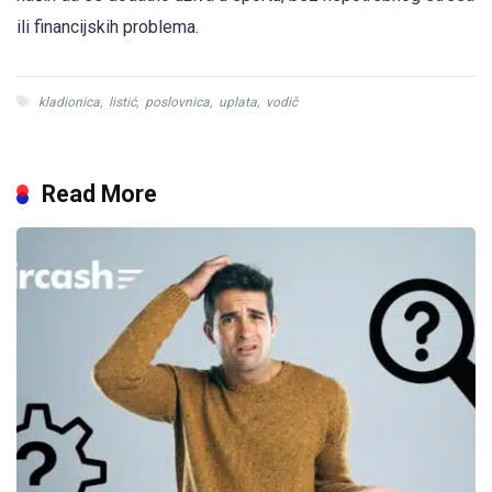
ili financijskih problema.
kladionica
,
listić
,
poslovnica
,
uplata
,
vodič
Read More