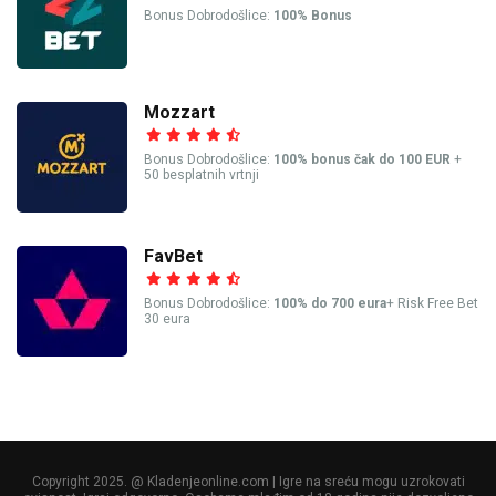
Bonus Dobrodošlice:
100% Bonus
Mozzart
Bonus Dobrodošlice:
100% bonus čak do 100 EUR
+
50 besplatnih vrtnji
FavBet
Bonus Dobrodošlice:
100% do 700 eura
+ Risk Free Bet
30 eura
Copyright 2025. @ Kladenjeonline.com | Igre na sreću mogu uzrokovati