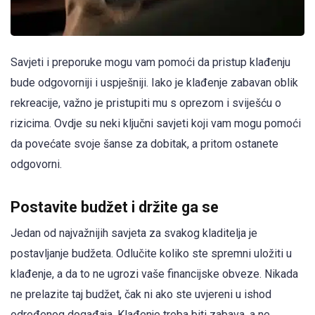
Savjeti i preporuke mogu vam pomoći da pristup klađenju
bude odgovorniji i uspješniji. Iako je klađenje zabavan oblik
rekreacije, važno je pristupiti mu s oprezom i sviješću o
rizicima. Ovdje su neki ključni savjeti koji vam mogu pomoći
da povećate svoje šanse za dobitak, a pritom ostanete
odgovorni.
Postavite budžet i držite ga se
Jedan od najvažnijih savjeta za svakog kladitelja je
postavljanje budžeta. Odlučite koliko ste spremni uložiti u
klađenje, a da to ne ugrozi vaše financijske obveze. Nikada
ne prelazite taj budžet, čak ni ako ste uvjereni u ishod
određenog događaja. Klađenje treba biti zabava, a ne