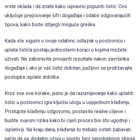
vrste oklada i da znate kako ispravno popuniti listić. Ovo
uključuje prepisivanje šifri događaja i odabir odgovarajućih
tipova, kako biste izbjegli moguće greške.
Kada ste sigurni u svoje odabire, odlazak u poslovnicu i
uplata listića postaju jednostavni koraci u kojima možete
uživati. Ne zaboravite provjeriti rezultate nakon završetka
događaja i, ako je vaš listić dobitan, pažljivo se pridržavajte
postupka isplate dobitka.
Kroz sve ove korake, jasno je da razumijevanje kako uplatiti
listić u poslovnici igra ključnu ulogu u uspješnom klađenju.
Pristupite klađenju odgovorno, postavite realne ciljeve i
budite svjesni rizika kako bi cijeli proces bio što ugodniji i
isplativiji. Na kraju dana, klađenje bi trebalo ostati zabavan
način da se dodatno uživa u sportu, bez nepotrebnog stresa