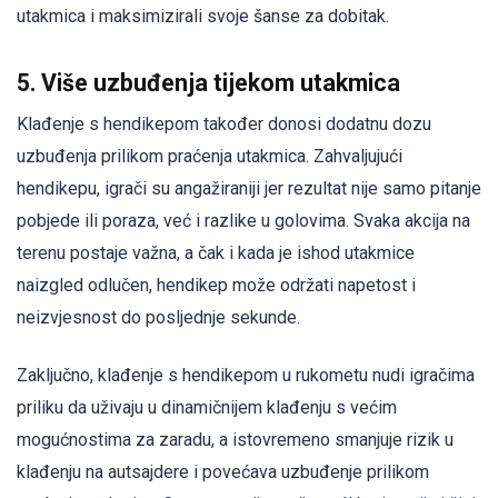
utakmica i maksimizirali svoje šanse za dobitak.
5. Više uzbuđenja tijekom utakmica
Klađenje s hendikepom također donosi dodatnu dozu
uzbuđenja prilikom praćenja utakmica. Zahvaljujući
hendikepu, igrači su angažiraniji jer rezultat nije samo pitanje
pobjede ili poraza, već i razlike u golovima. Svaka akcija na
terenu postaje važna, a čak i kada je ishod utakmice
naizgled odlučen, hendikep može održati napetost i
neizvjesnost do posljednje sekunde.
Zaključno, klađenje s hendikepom u rukometu nudi igračima
priliku da uživaju u dinamičnijem klađenju s većim
mogućnostima za zaradu, a istovremeno smanjuje rizik u
klađenju na autsajdere i povećava uzbuđenje prilikom