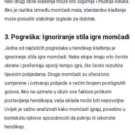
neki drugi oblik klađenja može biti sigurnija i mudrija odluka.
Ako je razlika između momčadi mala, standardno klađenje
može ponuditi stabilnije izglede za dobitak.
3. Pogreška: Ignoriranje stila igre momčadi
Jedna od najčešćih pogrešaka u hendikep klađenju je
ignoriranje stila igre momčadi. Neke ekipe imaju vrlo čvrste
obrane i preferiraju sporiji tempo igre, što često rezultira
tijesnim pobjedama. Druge momčadi su ofenzivno
usmjerene i ostvaruju pobjede s većim brojem postignutih
golova. Ako ne uzmete u obzir ove faktore prilikom
postavljanja hendikepa, vaša oklada može biti nepovoljna.
Uvijek je važno analizirati kako momčadi igraju, posebno u
kontekstu njihove sposobnosti da pokriju ili iskoriste
hendikep.