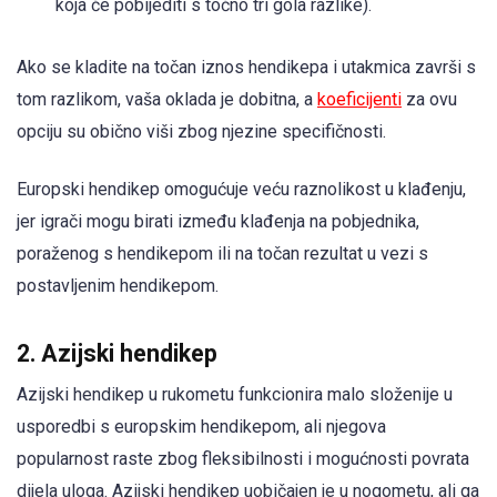
koja će pobijediti s točno tri gola razlike).
Ako se kladite na točan iznos hendikepa i utakmica završi s
tom razlikom, vaša oklada je dobitna, a
koeficijenti
za ovu
opciju su obično viši zbog njezine specifičnosti.
Europski hendikep omogućuje veću raznolikost u klađenju,
jer igrači mogu birati između klađenja na pobjednika,
poraženog s hendikepom ili na točan rezultat u vezi s
postavljenim hendikepom.
2. Azijski hendikep
Azijski hendikep u rukometu funkcionira malo složenije u
usporedbi s europskim hendikepom, ali njegova
popularnost raste zbog fleksibilnosti i mogućnosti povrata
dijela uloga. Azijski hendikep uobičajen je u nogometu, ali ga