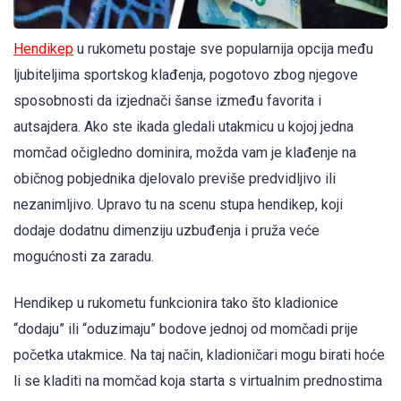
Hendikep
u rukometu postaje sve popularnija opcija među
ljubiteljima sportskog klađenja, pogotovo zbog njegove
sposobnosti da izjednači šanse između favorita i
autsajdera. Ako ste ikada gledali utakmicu u kojoj jedna
momčad očigledno dominira, možda vam je klađenje na
običnog pobjednika djelovalo previše predvidljivo ili
nezanimljivo. Upravo tu na scenu stupa hendikep, koji
dodaje dodatnu dimenziju uzbuđenja i pruža veće
mogućnosti za zaradu.
Hendikep u rukometu funkcionira tako što kladionice
“dodaju” ili “oduzimaju” bodove jednoj od momčadi prije
početka utakmice. Na taj način, kladioničari mogu birati hoće
li se kladiti na momčad koja starta s virtualnim prednostima