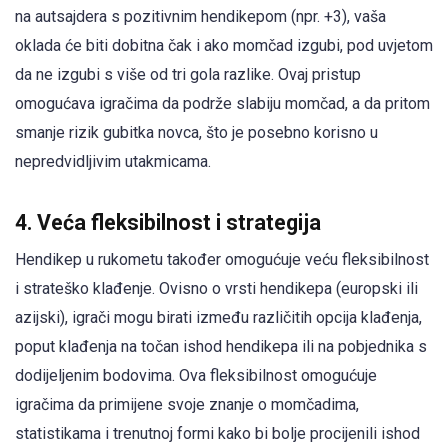
na autsajdera s pozitivnim hendikepom (npr. +3), vaša
oklada će biti dobitna čak i ako momčad izgubi, pod uvjetom
da ne izgubi s više od tri gola razlike. Ovaj pristup
omogućava igračima da podrže slabiju momčad, a da pritom
smanje rizik gubitka novca, što je posebno korisno u
nepredvidljivim utakmicama.
4. Veća fleksibilnost i strategija
Hendikep u rukometu također omogućuje veću fleksibilnost
i strateško klađenje. Ovisno o vrsti hendikepa (europski ili
azijski), igrači mogu birati između različitih opcija klađenja,
poput klađenja na točan ishod hendikepa ili na pobjednika s
dodijeljenim bodovima. Ova fleksibilnost omogućuje
igračima da primijene svoje znanje o momčadima,
statistikama i trenutnoj formi kako bi bolje procijenili ishod