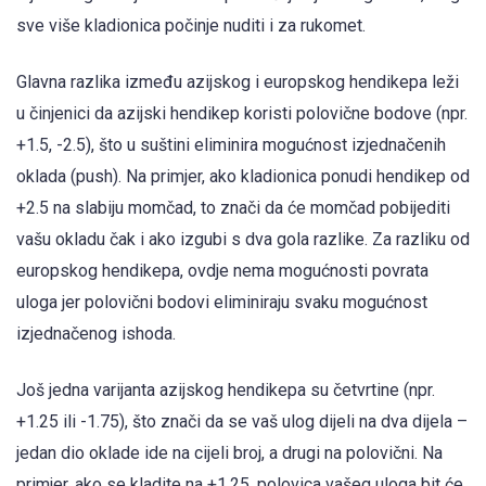
sve više kladionica počinje nuditi i za rukomet.
Glavna razlika između azijskog i europskog hendikepa leži
u činjenici da azijski hendikep koristi polovične bodove (npr.
+1.5, -2.5), što u suštini eliminira mogućnost izjednačenih
oklada (push). Na primjer, ako kladionica ponudi hendikep od
+2.5 na slabiju momčad, to znači da će momčad pobijediti
vašu okladu čak i ako izgubi s dva gola razlike. Za razliku od
europskog hendikepa, ovdje nema mogućnosti povrata
uloga jer polovični bodovi eliminiraju svaku mogućnost
izjednačenog ishoda.
Još jedna varijanta azijskog hendikepa su četvrtine (npr.
+1.25 ili -1.75), što znači da se vaš ulog dijeli na dva dijela –
jedan dio oklade ide na cijeli broj, a drugi na polovični. Na
primjer, ako se kladite na +1.25, polovica vašeg uloga bit će