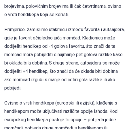
brojevima, polovičnim brojevima ili čak četvrtinama, ovisno
o vrsti hendikepa koja se koristi.
Primjerice, zamislimo utakmicu između favorita i autsajdera,
gdje je favorit očigledno jača momčad. Kladionica može
dodijeliti hendikep od -4 golova favoritu, što znači da ta
momčad mora pobijediti s najmanje pet golova razlike kako
bi oklada bila dobitna. S druge strane, autsajderu se može
dodijeliti +4 hendikep, što znači da će oklada biti dobitna
ako momčad izgubi s manje od četiri gola razlike ili ako
pobijedi.
Ovisno o vrsti hendikepa (europski ili azijski), klađenje s
hendikepom može uključivati različite opcije ishoda. Kod
europskog hendikepa postoje tri opcije – pobjeda jedne
momčadi, pobjeda druge momčadi s hendikepom ili