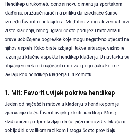
Hendikep u rukometu donosi novu dimenziju sportskom
klađenju, pružajući igračima priliku da izjednače šanse
između favorita i autsajdera. Međutim, zbog složenosti ove
vrste klađenja, mnogi igrači često podliježu mitovima ili
prave uobičajene pogreške koje mogu negativno utjecati na
njihov uspjeh. Kako biste izbjegli takve situacije, važno je
razumjeti ključne aspekte hendikep klađenja. U nastavku su
objašnjeni neki od najčešćih mitova i pogrešaka koji se
javljaju kod hendikep klađenja u rukometu.
1. Mit: Favorit uvijek pokriva hendikep
Jedan od najčešćih mitova u klađenju s hendikepom je
vjerovanje da će favorit uvijek pokriti hendikep. Mnogi
kladioničari pretpostavljaju da će jača momčad s lakoćom
pobijediti s velikom razlikom i stoga često previđaju