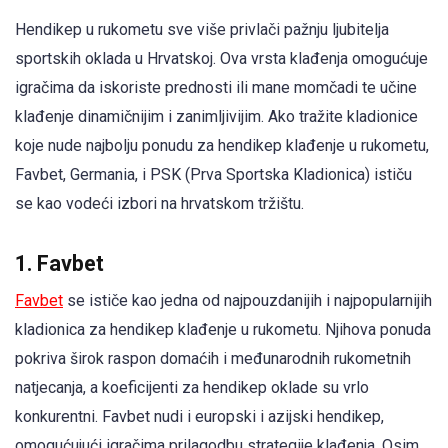
Hendikep u rukometu sve više privlači pažnju ljubitelja
sportskih oklada u Hrvatskoj. Ova vrsta klađenja omogućuje
igračima da iskoriste prednosti ili mane momčadi te učine
klađenje dinamičnijim i zanimljivijim. Ako tražite kladionice
koje nude najbolju ponudu za hendikep klađenje u rukometu,
Favbet, Germania, i PSK (Prva Sportska Kladionica) ističu
se kao vodeći izbori na hrvatskom tržištu.
1. Favbet
Favbet
se ističe kao jedna od najpouzdanijih i najpopularnijih
kladionica za hendikep klađenje u rukometu. Njihova ponuda
pokriva širok raspon domaćih i međunarodnih rukometnih
natjecanja, a koeficijenti za hendikep oklade su vrlo
konkurentni. Favbet nudi i europski i azijski hendikep,
omogućujući igračima prilagodbu strategije klađenja. Osim