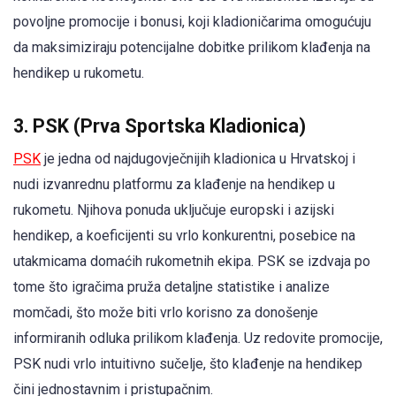
povoljne promocije i bonusi, koji kladioničarima omogućuju
da maksimiziraju potencijalne dobitke prilikom klađenja na
hendikep u rukometu.
3. PSK (Prva Sportska Kladionica)
PSK
je jedna od najdugovječnijih kladionica u Hrvatskoj i
nudi izvanrednu platformu za klađenje na hendikep u
rukometu. Njihova ponuda uključuje europski i azijski
hendikep, a koeficijenti su vrlo konkurentni, posebice na
utakmicama domaćih rukometnih ekipa. PSK se izdvaja po
tome što igračima pruža detaljne statistike i analize
momčadi, što može biti vrlo korisno za donošenje
informiranih odluka prilikom klađenja. Uz redovite promocije,
PSK nudi vrlo intuitivno sučelje, što klađenje na hendikep
čini jednostavnim i pristupačnim.