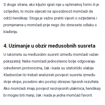
S druge strane, ako ključni igrač nije u optimalnoj formi ili je
ozlijeđen, to može utjecati na sposobnost momčadi da
održi hendikep. Stoga je važno pratiti vijesti o ozljedama i
promjenama u momčadi prije nego što donesete odluku o
klađenju.
4. Uzimanje u obzir međusobnih susreta
U rukometu su međusobni susreti između momčadi važan
pokazatelj. Neke momčadi jednostavno bolje odgovaraju
određenim protivnicima, čak i kada su statistički slabije.
Kladioničari bi trebali analizirati povijest susreta između
dvije ekipe, posebno ako postoji obrazac tijesnih rezultata.
Ako momčadi imaju povijest neizvjesnih utakmica, hendikep
bi mogao biti manji, čak i kada je jedna momčad favorit.