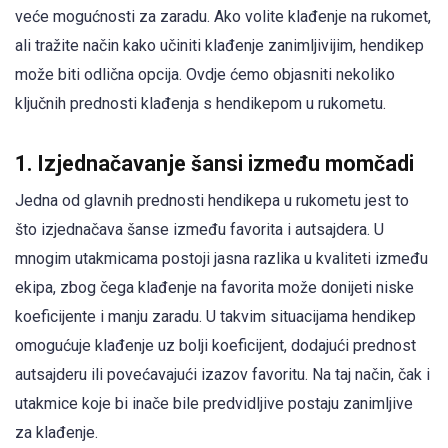
veće mogućnosti za zaradu. Ako volite klađenje na rukomet,
ali tražite način kako učiniti klađenje zanimljivijim, hendikep
može biti odlična opcija. Ovdje ćemo objasniti nekoliko
ključnih prednosti klađenja s hendikepom u rukometu.
1. Izjednačavanje šansi između momčadi
Jedna od glavnih prednosti hendikepa u rukometu jest to
što izjednačava šanse između favorita i autsajdera. U
mnogim utakmicama postoji jasna razlika u kvaliteti između
ekipa, zbog čega klađenje na favorita može donijeti niske
koeficijente i manju zaradu. U takvim situacijama hendikep
omogućuje klađenje uz bolji koeficijent, dodajući prednost
autsajderu ili povećavajući izazov favoritu. Na taj način, čak i
utakmice koje bi inače bile predvidljive postaju zanimljive
za klađenje.