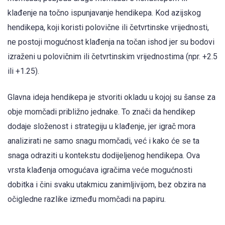
klađenje na točno ispunjavanje hendikepa. Kod azijskog
hendikepa, koji koristi polovične ili četvrtinske vrijednosti,
ne postoji mogućnost klađenja na točan ishod jer su bodovi
izraženi u polovičnim ili četvrtinskim vrijednostima (npr. +2.5
ili +1.25).
Glavna ideja hendikepa je stvoriti okladu u kojoj su šanse za
obje momčadi približno jednake. To znači da hendikep
dodaje složenost i strategiju u klađenje, jer igrač mora
analizirati ne samo snagu momčadi, već i kako će se ta
snaga odraziti u kontekstu dodijeljenog hendikepa. Ova
vrsta klađenja omogućava igračima veće mogućnosti
dobitka i čini svaku utakmicu zanimljivijom, bez obzira na
očigledne razlike između momčadi na papiru.