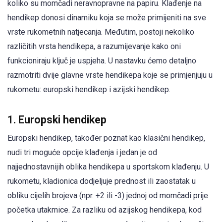
koliko su momčadi neravnopravne na papiru. Klađenje na
hendikep donosi dinamiku koja se može primijeniti na sve
vrste rukometnih natjecanja. Međutim, postoji nekoliko
različitih vrsta hendikepa, a razumijevanje kako oni
funkcioniraju ključ je uspjeha. U nastavku ćemo detaljno
razmotriti dvije glavne vrste hendikepa koje se primjenjuju u
rukometu: europski hendikep i azijski hendikep.
1. Europski hendikep
Europski hendikep, također poznat kao klasični hendikep,
nudi tri moguće opcije klađenja i jedan je od
najjednostavnijih oblika hendikepa u sportskom klađenju. U
rukometu, kladionica dodjeljuje prednost ili zaostatak u
obliku cijelih brojeva (npr. +2 ili -3) jednoj od momčadi prije
početka utakmice. Za razliku od azijskog hendikepa, kod