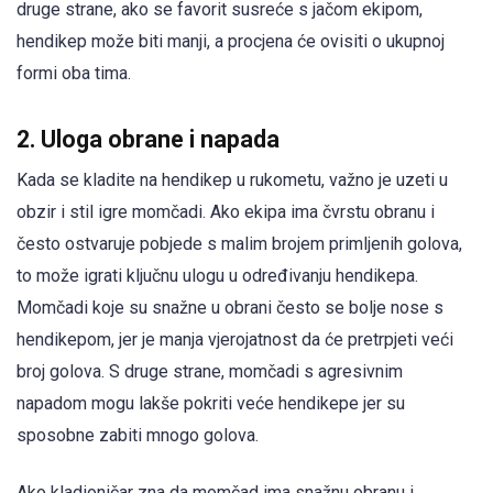
druge strane, ako se favorit susreće s jačom ekipom,
hendikep može biti manji, a procjena će ovisiti o ukupnoj
formi oba tima.
2. Uloga obrane i napada
Kada se kladite na hendikep u rukometu, važno je uzeti u
obzir i stil igre momčadi. Ako ekipa ima čvrstu obranu i
često ostvaruje pobjede s malim brojem primljenih golova,
to može igrati ključnu ulogu u određivanju hendikepa.
Momčadi koje su snažne u obrani često se bolje nose s
hendikepom, jer je manja vjerojatnost da će pretrpjeti veći
broj golova. S druge strane, momčadi s agresivnim
napadom mogu lakše pokriti veće hendikepe jer su
sposobne zabiti mnogo golova.
Ako kladioničar zna da momčad ima snažnu obranu i