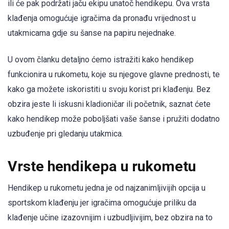
ili će pak podržati jaču ekipu unatoč hendikepu. Ova vrsta
klađenja omogućuje igračima da pronađu vrijednost u
utakmicama gdje su šanse na papiru nejednake.
U ovom članku detaljno ćemo istražiti kako hendikep
funkcionira u rukometu, koje su njegove glavne prednosti, te
kako ga možete iskoristiti u svoju korist pri klađenju. Bez
obzira jeste li iskusni kladioničar ili početnik, saznat ćete
kako hendikep može poboljšati vaše šanse i pružiti dodatno
uzbuđenje pri gledanju utakmica.
Vrste hendikepa u rukometu
Hendikep u rukometu jedna je od najzanimljivijih opcija u
sportskom klađenju jer igračima omogućuje priliku da
klađenje učine izazovnijim i uzbudljivijim, bez obzira na to