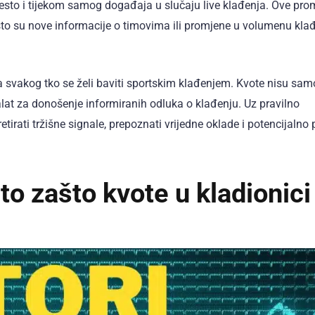
esto i tijekom samog događaja u slučaju live klađenja. Ove pro
što su nove informacije o timovima ili promjene u volumenu kla
svakog tko se želi baviti sportskim klađenjem. Kvote nisu samo
i alat za donošenje informiranih odluka o klađenju. Uz pravilno
tirati tržišne signale, prepoznati vrijedne oklade i potencijalno
 to zašto kvote u kladionici