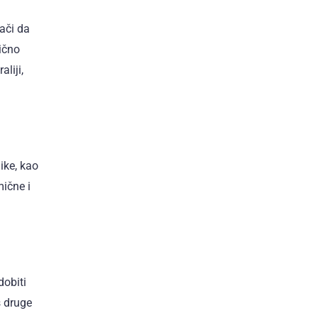
ači da
ično
liji,
ike, kao
mične i
dobiti
s druge