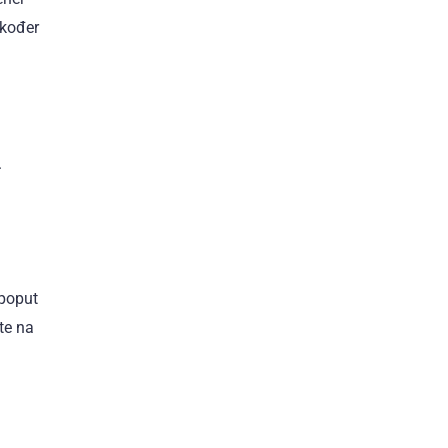
akođer
.
 poput
ote na