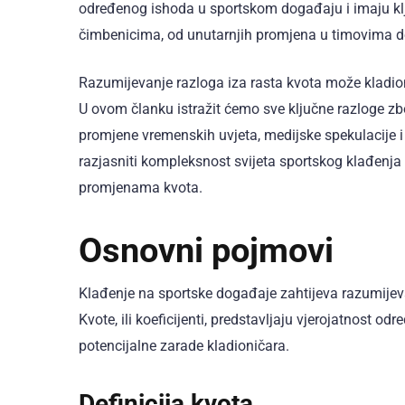
određenog ishoda u sportskom događaju i imaju klj
čimbenicima, od unutarnjih promjena u timovima do 
Razumijevanje razloga iza rasta kvota može kladion
U ovom članku istražit ćemo sve ključne razloge zbo
promjene vremenskih uvjeta, medijske spekulacije i
razjasniti kompleksnost svijeta sportskog klađenja i 
promjenama kvota.
Osnovni pojmovi
Klađenje na sportske događaje zahtijeva razumije
Kvote, ili koeficijenti, predstavljaju vjerojatnost 
potencijalne zarade kladioničara.
Definicija kvota