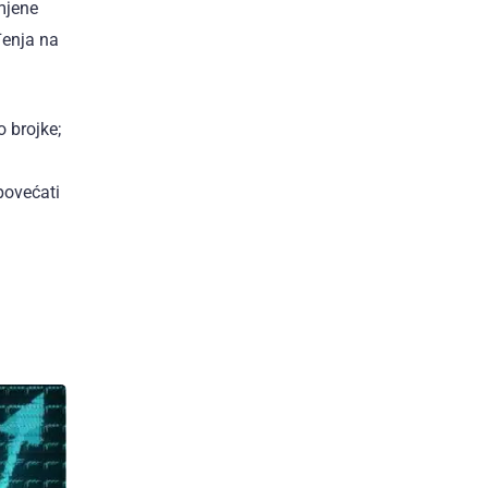
mjene
đenja na
 brojke;
 povećati