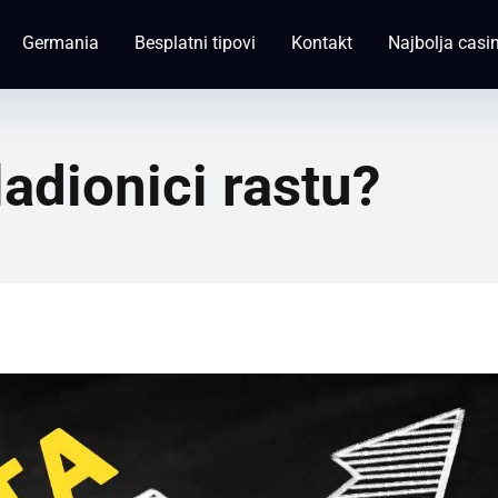
Germania
Besplatni tipovi
Kontakt
Najbolja casi
ladionici rastu?