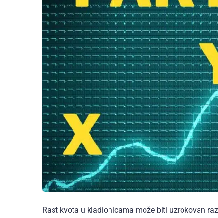
Rast kvota u kladionicama može biti uzrokovan razn