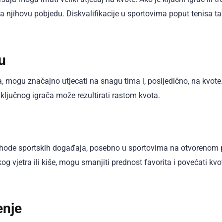
na njihovu pobjedu. Diskvalifikacije u sportovima poput tenisa t
u
a, mogu značajno utjecati na snagu tima i, posljedično, na kvote
ključnog igrača može rezultirati rastom kvota.
ishode sportskih događaja, posebno u sportovima na otvorenom
og vjetra ili kiše, mogu smanjiti prednost favorita i povećati kv
enje