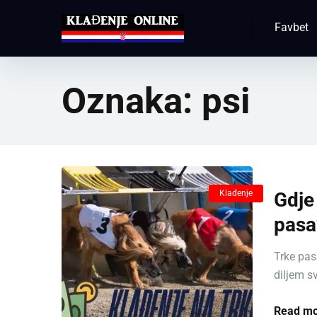
Favbet
Oznaka:
psi
Klađenje
Gdje 
pasa
Trke pas
diljem sv
Read mo