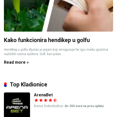
Kako funkcionira hendikep u golfu
Hendikep u golfu ključan je pojam koji omogućuje fer igru među igračima
različitih razina vještine. Golf, kao jedan ...
Read more »
Top Kladionice
ArenaBet
Bonus Dobrodošlice:
do 300 eura na prvu uplatu