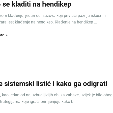
 se kladiti na hendikep
kom klađenju, jedan od izazova koji privlači pažnju iskusnih
čara jest klađenje na hendikep. Klađenje na hendikep ...
re »
e sistemski listić i kako ga odigrati
, kao jedan od najuzbudljivijih oblika zabave, uvijek je bilo obo
rategijama koje igrači primjenjuju kako bi ...