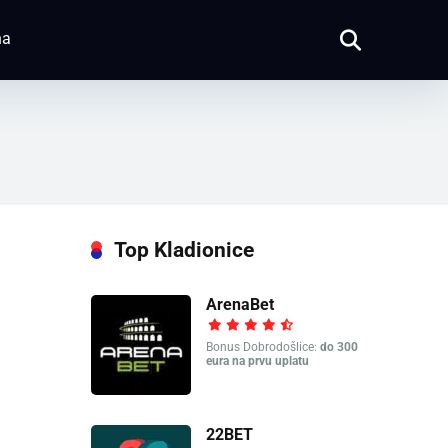
na
Top Kladionice
ArenaBet
Bonus Dobrodošlice:
do 300
eura na prvu uplatu
22BET