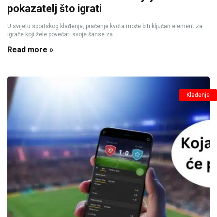
pokazatelj što igrati
U svijetu sportskog klađenja, praćenje kvota može biti ključan element za
igrače koji žele povećati svoje šanse za ...
Read more »
Klađenje