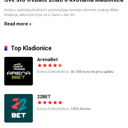
Kvote u sportskoj kladionici predstavljaju temeljni element svakog oblika
klađenja, aktivnosti koja se iz dana u dan širi ...
Read more »
Top Kladionice
ArenaBet
Bonus Dobrodošlice:
do 300 eura na prvu uplatu
22BET
Bonus Dobrodošlice:
100% Bonus