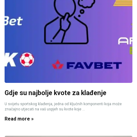
Gdje su najbolje kvote za klađenje
U svijetu sportskog klađenja, jedna od ključnih komponenti koja može
značajno utjecati na vaš uspjeh su kvote koje ...
Read more »