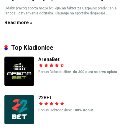
Odabir pravog sporta može biti ključan faktor za uspješno predviđanje
ishoda i ostvarivanje dobitaka. Klađenje na sportske događaje ...
Read more »
Top Kladionice
ArenaBet
Bonus Dobrodošlice:
do 300 eura na prvu uplatu
22BET
Bonus Dobrodošlice:
100% Bonus