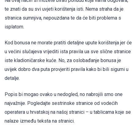
Na ovaj način si možete birati ponudu koja vama odgovara,
te znati da su svi uvjeti korištenja isti. Nema straha da je
stranica sumnjiva, nepouzdana te da će biti problema s
isplatom.
Kod bonusa ne morate pratiti detaljne upute korištenja jer će
u većini slučajeva vrijediti ista pravila ua sve slične stranice
iste kladioničarske kuće. No, za oslobađanje bonusa je
uvijek dobro dva puta provjeriti pravila kako bi bili sigurni u
detalje.
Popis bi mogao ovako u nedogled, no nabrojili smo one
najvažnije. Pogledajte sestrinske stranice od vodećih
operatera u hrvatskoj na našoj stranici – u tablicama koje se
nalaze između teksta na stranici.