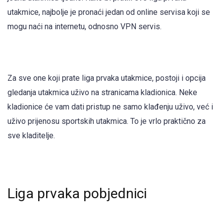
utakmice, najbolje je pronaći jedan od online servisa koji se
mogu naći na internetu, odnosno VPN servis.
Za sve one koji prate liga prvaka utakmice, postoji i opcija
gledanja utakmica uživo na stranicama kladionica. Neke
kladionice će vam dati pristup ne samo klađenju uživo, već i
uživo prijenosu sportskih utakmica. To je vrlo praktično za
sve kladitelje.
Liga prvaka pobjednici