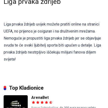
Liga prvaka ždrijeb
Liga prvaka ždrijeb uvijek možete pratiti online na stranici
UEFA, no prijenos je osiguran i na društvenim mrežama.
Nemoguće je propustiti liga prvaka ždrijeb jer se objavljuje
svuda te će svaki ljubitelj sporta biti upućen u detalje. Liga
prvaka ždrijeb nestrpljivo iščekuju milijuni fanova diljem
svijeta!
Top Kladionice
ArenaBet
Bonus Dobrodošlice:
do 300 eura na prvu uplatu