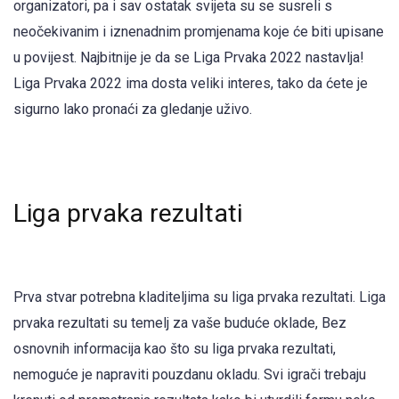
organizatori, pa i sav ostatak svijeta su se susreli s
neočekivanim i iznenadnim promjenama koje će biti upisane
u povijest. Najbitnije je da se Liga Prvaka 2022 nastavlja!
Liga Prvaka 2022 ima dosta veliki interes, tako da ćete je
sigurno lako pronaći za gledanje uživo.
Liga prvaka rezultati
Prva stvar potrebna kladiteljima su liga prvaka rezultati. Liga
prvaka rezultati su temelj za vaše buduće oklade, Bez
osnovnih informacija kao što su liga prvaka rezultati,
nemoguće je napraviti pouzdanu okladu. Svi igrači trebaju