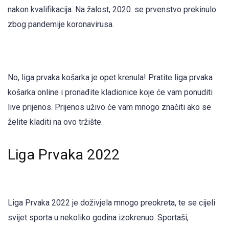
nakon kvalifikacija. Na žalost, 2020. se prvenstvo prekinulo
zbog pandemije koronavirusa.
No, liga prvaka košarka je opet krenula! Pratite liga prvaka
košarka online i pronađite kladionice koje će vam ponuditi
live prijenos. Prijenos uživo će vam mnogo značiti ako se
želite kladiti na ovo tržište.
Liga Prvaka 2022
Liga Prvaka 2022 je doživjela mnogo preokreta, te se cijeli
svijet sporta u nekoliko godina izokrenuo. Sportaši,