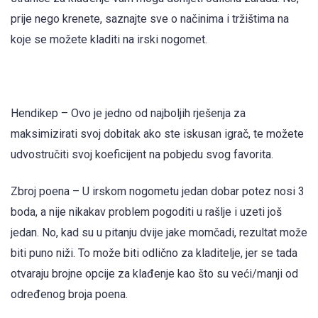
prije nego krenete, saznajte sve o načinima i tržištima na
koje se možete kladiti na irski nogomet.
Hendikep – Ovo je jedno od najboljih rješenja za
maksimizirati svoj dobitak ako ste iskusan igrač, te možete
udvostručiti svoj koeficijent na pobjedu svog favorita.
Zbroj poena – U irskom nogometu jedan dobar potez nosi 3
boda, a nije nikakav problem pogoditi u rašlje i uzeti još
jedan. No, kad su u pitanju dvije jake momčadi, rezultat može
biti puno niži. To može biti odlično za kladitelje, jer se tada
otvaraju brojne opcije za klađenje kao što su veći/manji od
određenog broja poena.