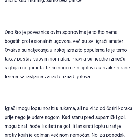
slično kao i hurling, samo bez palice.
Ono što je poveznica ovim sportovima je to što nema
bogatih profesionalnih ugovora, već su svi igrači amateri.
Ovakva su natjecanja u irskoj izrazito popularna te je tamo
takav postav sasvim normalan. Pravila su negdje između
ragbija i nogometa, te su nogometni golovi sa svake strane
terena sa rašljama za ragbi iznad golova.
Igrači mogu loptu nositi u rukama, ali ne više od četiri koraka
prije nego je udare nogom. Kad stanu pred suparnički gol,
mogu birati hoće li ciljati na gol ili lansirati loptu u rašlje
protiv kojih je golman većinom nemoćan. No, za pogodak