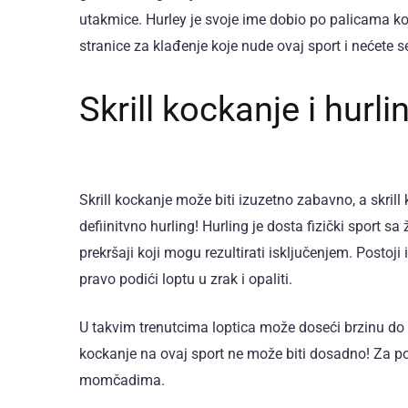
utakmice. Hurley je svoje ime dobio po palicama koje k
stranice za klađenje koje nude ovaj sport i nećete s
Skrill kockanje i hurli
Skrill kockanje može biti izuzetno zabavno, a skril
defiinitvno hurling! Hurling je dosta fizički sport
prekršaji koji mogu rezultirati isključenjem. Postoj
pravo podići loptu u zrak i opaliti.
U takvim trenutcima loptica može doseći brzinu do 
kockanje na ovaj sport ne može biti dosadno! Za po
momčadima.