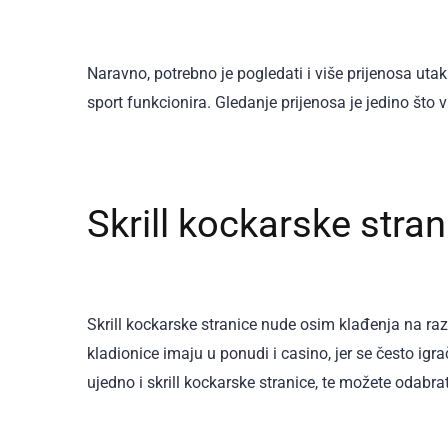
Naravno, potrebno je pogledati i više prijenosa uta
sport funkcionira. Gledanje prijenosa je jedino št
Skrill kockarske stran
Skrill kockarske stranice nude osim klađenja na raz
kladionice imaju u ponudi i casino, jer se često igr
ujedno i skrill kockarske stranice, te možete odab