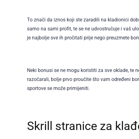
To znači da iznos koji ste zaradili na kladionici do
samo na sami profit, te se ne udvostručuje i vaš ulo
je najbolje sve ih pročitati prije nego preuzmete bo
Neki bonusi se ne mogu koristiti za sve oklade, te 
razočarali, bolje prvo proučite što vam određeni bon
sportove se može primijeniti.
Skrill stranice za kla