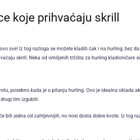
e koje prihvaćaju skrill
ovo sve! Iz tog razloga se možete kladiti čak i na hurling, bez da
vaćaju skrill. Neka od omiljenih tržišta za hurling kladioničare s
u, posebno kada je u pitanju hurling. Ovo je idealna oklada ak
 drugi tim izgubiti.
biti jedna od zahtjevnijih, no nosi dosta dobre kvote. Iz tog ra