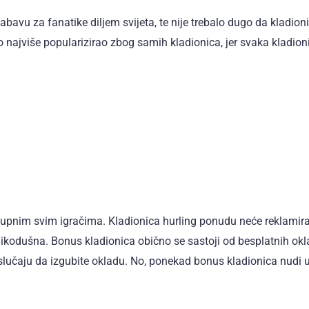
bavu za fanatike diljem svijeta, te nije trebalo dugo da kladion
 najviše popularizirao zbog samih kladionica, jer svaka kladion
stupnim svim igračima. Kladionica hurling ponudu neće reklamira
likodušna. Bonus kladionica obično se sastoji od besplatnih okl
lučaju da izgubite okladu. No, ponekad bonus kladionica nudi u