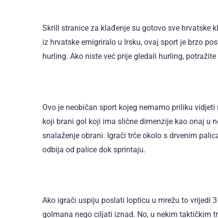
Skrill stranice za klađenje su gotovo sve hrvatske k
iz hrvatske emigriralo u Irsku, ovaj sport je brzo po
hurling. Ako niste već prije gledali hurling, potraži
Ovo je neobičan sport kojeg nemamo priliku vidje
koji brani gol koji ima slične dimenzije kao onaj u
snalaženje obrani. Igrači trče okolo s drvenim pal
odbija od palice dok sprintaju.
Ako igrači uspiju poslati lopticu u mrežu to vrijedi 3
golmana nego ciljati iznad. No, u nekim taktičkim 