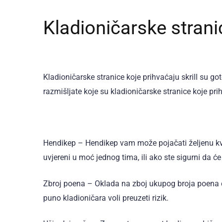
Kladioničarske stranic
Kladioničarske stranice koje prihvaćaju skrill su got
razmišljate koje su kladioničarske stranice koje prih
Hendikep – Hendikep vam može pojačati željenu kvot
uvjereni u moć jednog tima, ili ako ste sigurni da će
Zbroj poena – Oklada na zboj ukupog broja poena će 
puno kladioničara voli preuzeti rizik.