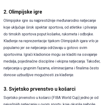
2. Olimpijske igre
Olimpijske igre su najprestižnije međunarodno natjecanje
koje uključuje širok spektar sportova, od atletike i plivanja
do timskih sportova poput košarke, rukometa i odbojke.
Klađenje na reprezentacije tijekom Olimpijskih igara vrlo je
popularno jer se natjecanja održavaju u gotovo svim
sportovima. Igrači kladionice mogu se kladiti na osvajanje
medalja, pojedinačne discipline i ekipna natjecanja. Također,
natjecanja u grupnim fazama, eliminacijama i finalima često
donose uzbudljive mogućnosti za klađenje.
3. Svjetsko prvenstvo u košarci
Svjetsko prvenstvo u košarci (FIBA World Cup) jedno je od
najvažnijih natjecanja u ovom sportu, koje okuplja najbolje