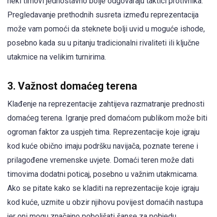
neki timovi jednostavno bolje odgovaraju taktici protivnika.
Pregledavanje prethodnih susreta između reprezentacija
može vam pomoći da steknete bolji uvid u moguće ishode,
posebno kada su u pitanju tradicionalni rivaliteti ili ključne
utakmice na velikim turnirima.
3. Važnost domaćeg terena
Klađenje na reprezentacije zahtijeva razmatranje prednosti
domaćeg terena. Igranje pred domaćom publikom može biti
ogroman faktor za uspjeh tima. Reprezentacije koje igraju
kod kuće obično imaju podršku navijača, poznate terene i
prilagođene vremenske uvjete. Domaći teren može dati
timovima dodatni poticaj, posebno u važnim utakmicama.
Ako se pitate kako se kladiti na reprezentacije koje igraju
kod kuće, uzmite u obzir njihovu povijest domaćih nastupa
jer oni mogu značajno poboljšati šanse za pobjedu.