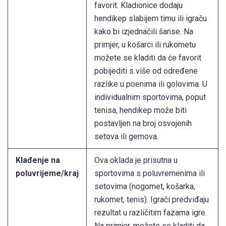
favorit. Kladionice dodaju
hendikep slabijem timu ili igraču
kako bi izjednačili šanse. Na
primjer, u košarci ili rukometu
možete se kladiti da će favorit
pobijediti s više od određene
razlike u poenima ili golovima. U
individualnim sportovima, poput
tenisa, hendikep može biti
postavljen na broj osvojenih
setova ili gemova.
Klađenje na
Ova oklada je prisutna u
poluvrijeme/kraj
sportovima s poluvremenima ili
setovima (nogomet, košarka,
rukomet, tenis). Igrači predviđaju
rezultat u različitim fazama igre.
Na primjer, možete se kladiti da