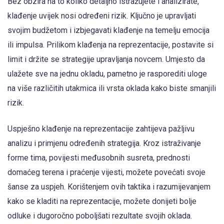
Bez obzira na to koliko detaljno istražujete i analizirate,
klađenje uvijek nosi određeni rizik. Ključno je upravljati
svojim budžetom i izbjegavati klađenje na temelju emocija
ili impulsa. Prilikom klađenja na reprezentacije, postavite si
limit i držite se strategije upravljanja novcem. Umjesto da
ulažete sve na jednu okladu, pametno je rasporediti uloge
na više različitih utakmica ili vrsta oklada kako biste smanjili
rizik.
Uspješno klađenje na reprezentacije zahtijeva pažljivu
analizu i primjenu određenih strategija. Kroz istraživanje
forme tima, povijesti međusobnih susreta, prednosti
domaćeg terena i praćenje vijesti, možete povećati svoje
šanse za uspjeh. Korištenjem ovih taktika i razumijevanjem
kako se kladiti na reprezentacije, možete donijeti bolje
odluke i dugoročno poboljšati rezultate svojih oklada.