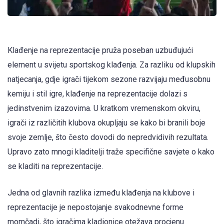
Klađenje na reprezentacije pruža poseban uzbuđujući
element u svijetu sportskog klađenja. Za razliku od klupskih
natjecanja, gdje igrači tijekom sezone razvijaju međusobnu
kemiju i stil igre, klađenje na reprezentacije dolazi s
jedinstvenim izazovima. U kratkom vremenskom okviru,
igrači iz različitih klubova okupljaju se kako bi branili boje
svoje zemlje, što često dovodi do nepredvidivih rezultata.
Upravo zato mnogi kladitelji traže specifične savjete o kako
se kladiti na reprezentacije.
Jedna od glavnih razlika između klađenja na klubove i
reprezentacije je nepostojanje svakodnevne forme
momčadi, što igračima kladionice otežava procjenu